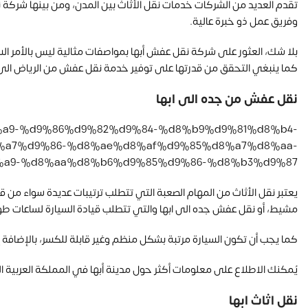
تقدم العديد من الشركات خدمات نقل الأثاث بين المدن، ومن بينها شر
وفريق عمل ذو خبرة عالية.
بلا شك، العثور على شركة نقل عفش أبها بمواصفات مثالية ليس بالأمر السه
كما ينبغي التحقق من قدرتها على توفير خدمة نقل عفش من الرياض الى ا
نقل عفش من جده الى ابها
%d8%a9-%d9%86%d9%82%d9%84-%d8%b9%d9%81%d8%b4-
a7%d9%86-%d8%ae%d8%af%d9%85%d8%a7%d8%aa-
a9-%d8%aa%d8%b6%d9%85%d9%86-%d8%b3%d9%87
يعتبر نقل الأثاث من المهام الصعبة التي تتطلب ترتيبات عديدة سواء من 
مشيط، أو نقل عفش جده الى ابها والتي تتطلب قيادة السيارة لساعات طو
كما يجب أن تكون السيارة مرتبة بشكل منظم وغير قابلة للكسر، بالإضافة إ
يُمكنك الاطلاع على معلومات أكثر حول مدينة أبها في المملكة العربية ا
نقل اثاث ابها