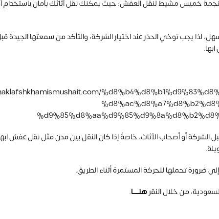
كة نجمة خميس مشيط لنقل العفش؛ حيث يمكنك نقل أثاثك بأمان باستخدام أ
ل، لذا يجب توخي الحذر عند اختيار الشركة، والتأكد من سمعتها الجيدة قبل
بها.
://naklafshkhamismushait.com/%d8%b4%d8%b1%d9%83
%d8%ac%d8%a7%d8%b2%d8%
%d9%85%d8%aa%d9%85%d9%8a%d8%b2%d8%
قبل الشركة أو أصحاب الأثاث، خاصةً إذا كان النقل بين مدن مثل نقل عفش ا
يلة.
لى ضرورة تحملها للحركة المستمرة أثناء الطريق.
لسعودية، من خلال النقر
هنــــــا
.