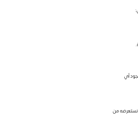
:
.
جود أي
ا نستعرضه من