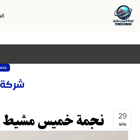
ال
خدما
شركة 
ب
29
يوليو