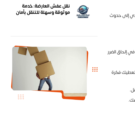
نقل عفش العارضة: خدمة
موثوقة وسهلة للتنقل بأمان
ؤدي إلى حدوث
ي إلحاق الضرر
 تعطيك فكرة
ل.
ضك.
خدمات نقل إحترافية
تواصل معنا الان
إتصل 0565988575