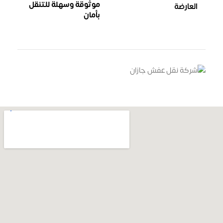
موثوقة وسهلة للتنقل
بأمان
خدمات نقل إحترافية
تواصل معنا الان
إتصل 0565988575