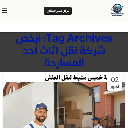
عرض سعر مجانى
Tag Archives: ارخص
شركة نقل اثاث احد
المسارحة
02
أكتوبر