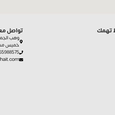
ط تهمك
تواصل معن
وهب الجمح
خميس مشيط 62462، 
65988575
hait.com